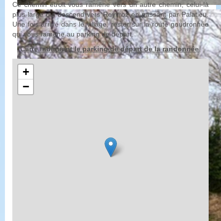
Ce chemin étroit vous ramène vers un autre chemin, celui-là
plus large qui descend vers Reyvroz en passant par Palatieu.
Une fois arrivé dans le village, rester sur la route goudronnée
qui vous ramène au parking de départ.
Carte indiquant le parking de départ de la randonnée
+
−