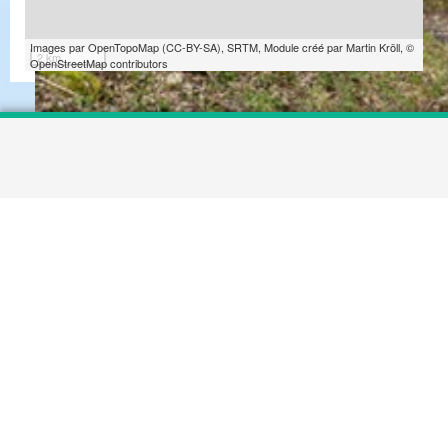
Images par
OpenTopoMap
(
CC-BY-SA
),
SRTM
, Module créé par
Martin Kröll
,
©
2 km
OpenStreetMap contributors