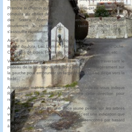
Prendre le chemin qui monte à gauche de cet oratoire, il vous
conduira au chalet du Saut puis au sommet de la Montagne
des Sœurs. Attention à commencer cette randonnée
doucement, le chemin est assez raide au départ et on
s'essouffle rapidement.
Arrivé au sommet, un magnifique panorama s'offre à vous :
Massif du Jura, Lac Léman, Plaine du Chablais, Dent d'Oche,
Cornettes de Bises, Pointe de Tréchauffé, Mont Ouzon, etc...
Vous pouvez ensuite continuer la randonnée en traversant le
plateau de la Montagne des Sœurs en partant légèrement sur
la gauche pour emprunter un large chemin qui se dirige vers la
forêt.
A quelques mètres dans la forêt, un panneau vous indique
Reyvroz sur la gauche, il faut suivre cette direction pour
revenir à notre point de départ.
A partir de ce panneau, une trace jaune peinte sur les arbres
vous indique le chemin étroit à suivre (c'est une indication que
m'a donnée un sympathique randonneur rencontré par hasard
à la Montagne des Sœurs).