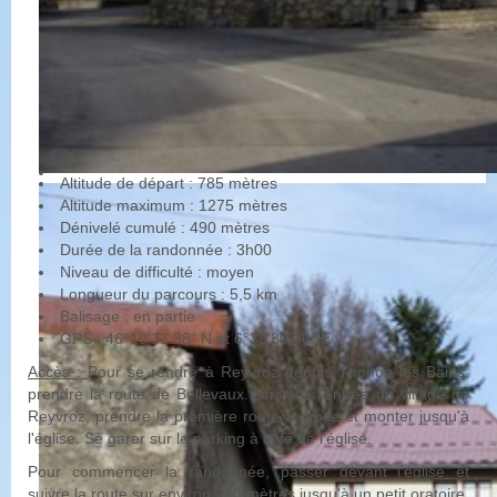
Altitude de départ : 785 mètres
Altitude maximum : 1275 mètres
Dénivelé cumulé : 490 mètres
Durée de la randonnée : 3h00
Niveau de difficulté : moyen
Longueur du parcours : 5,5 km
Balisage : en partie
GPS : 46°19'33.38" N et 6°33'30.00" E
Accès :
Pour se rendre à Reyvroz depuis Thonon les Bains,
prendre la route de Bellevaux. Arrivé à l'entrée du village de
Reyvroz, prendre la première route à droite et monter jusqu'à
l'église. Se garer sur le parking à côté de l'église.
Pour commencer la randonnée, passer devant l'église et
suivre la route sur environ 200 mètres jusqu'à un petit oratoire.