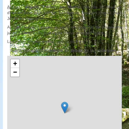
Accès
:
Depuis Thonon les Bains
, prendre la direction
d'Annemasse, puis aller en direction de Taninges jusqu'à Saint
Jeoire en Faucigny.
A Saint Jeoire, prendre la route en direction de Mégevette
jusqu'à Onnion. Un parking se trouve près de l'église.
La randonnée commence près du parking
Carte indiquant le parking de départ de la randonnée
+
−