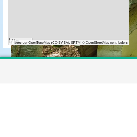
2 km
Images par
OpenTopoMap
(
CC-BY-SA
),
SRTM
,
© OpenStreetMap contributors