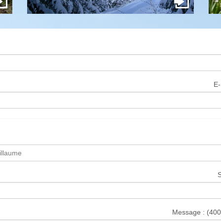
E-
S
Message :
(400