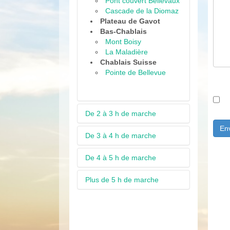
Pont couvert Bellevaux
Cascade de la Diomaz
Plateau de Gavot
Bas-Chablais
Mont Boisy
La Maladière
Chablais Suisse
Pointe de Bellevue
De 2 à 3 h de marche
En
De 3 à 4 h de marche
Vallée d'Aulps
Pointe de la Balme
Col de l'Ecuelle
De 4 à 5 h de marche
Vallée d'Aulps
Mont Chéry
Pointe du Clocher
Le Pleney
Lac Dame des moulins
Plus de 5 h de marche
Vallée d'Aulps
Pointe de Tréchauffé
Plan du Roc
Pointe de la Gay
Col de la Basse
Boucle de Seytrouset
Ranfolly et Vuargne
Vallée d'Aulps
Cascade des Brochaux
Col de Graydon
La Berthe (ou Berte)
Tour de la pointe Ratti
Boucle du Mont Chéry
Lac de Chesery
Chapelle Jacquicourt
L'Ecuelle par le Corbier
Pointe de la Turche