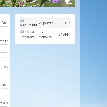
De :
Aujourd'hui
117
Total
343447
visiteurs
mail :
A :
ujet :
/400)