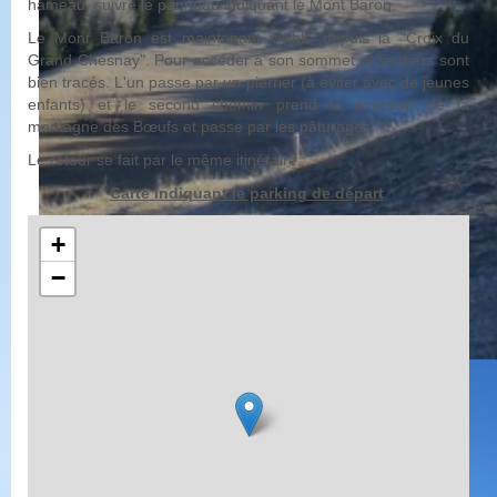
hameau, suivre le panneau indiquant le Mont Baron.
Le Mont Baron est maintenant visible depuis la "Croix du
Grand Chesnay". Pour accéder à son sommet, 2 sentiers sont
bien tracés. L'un passe par un pierrier (à éviter avec de jeunes
enfants) et le second chemin prend la direction de la
montagne des Bœufs et passe par les pâturages.
Le retour se fait par le même itinéraire.
Carte indiquant le parking de départ
+
−