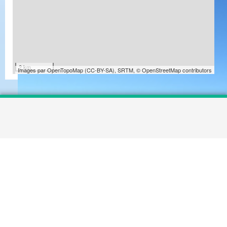
2 km
Images par
OpenTopoMap
(
CC-BY-SA
),
SRTM
,
© OpenStreetMap contributors