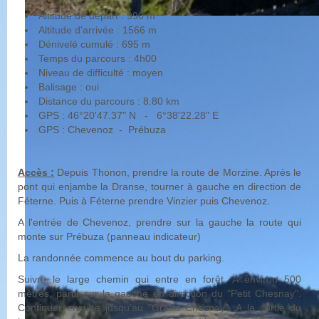
Altitude de départ : 990 m
Altitude d'arrivée : 1566 m
Dénivelé cumulé : 695 m
Temps du parcours : 4h00
Niveau de difficulté : moyen
Balisage : oui
Distance du parcours : 8.80 km
GPS : 46°20'47.37" N - 6°38'22.28" E
GPS : Chevenoz - Prébuza
Accès :
Depuis Thonon, prendre la route de Morzine. Après le
pont qui enjambe la Dranse, tourner à gauche en direction de
Féterne. Puis à Féterne prendre Vinzier puis Chevenoz.
A l'entrée de Chevenoz, prendre sur la gauche la route qui
monte sur Prébuza (panneau indicateur)
La randonnée commence au bout du parking.
Suivre le large chemin qui entre en forêt. A environ 500
mètres, partir sur la gauche en direction du "Petit Chesnay".
Continuer ensuite jusqu'au "Grand Chesnay". A la sortie du