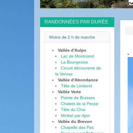
nnées
RANDONNÉES PAR DURÉE
Moins de 2 h de marche
Vallée d'Aulps
Lac de Montriond
La Bourgeoise
Circuit découverte de
la Vernaz
Vallée d'Abondance
Tête de Lindaret
Vallée Verte
Pointe de Brasses
Chalets de la Pesse
Tête du Char
Miribel par Ajon
Vallée du Brevon
Chapelle des Pas