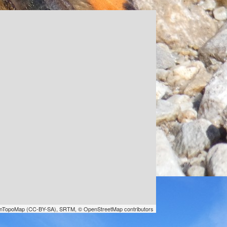
nTopoMap
(
CC-BY-SA
),
SRTM
,
© OpenStreetMap contributors