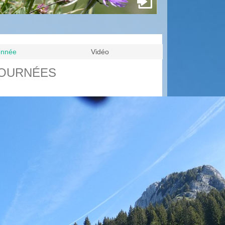
donnée
Vidéo
JOURNÉES