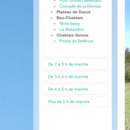
Pont couvert Bellevaux
Cascade de la Diomaz
Plateau de Gavot
Bas-Chablais
Mont Boisy
La Maladière
Chablais Suisse
Pointe de Bellevue
De 2 à 3 h de marche
De 3 à 4 h de marche
Vallée d'Aulps
Pointe de la Balme
Col de l'Ecuelle
De 4 à 5 h de marche
Vallée d'Aulps
Mont Chéry
Pointe du Clocher
Le Pleney
Lac Dame des moulins
Plus de 5 h de marche
Vallée d'Aulps
Pointe de Tréchauffé
Plan du Roc
Pointe de la Gay
Col de la Basse
Boucle de Seytrouset
Ranfolly et Vuargne
Vallée d'Aulps
Cascade des Brochaux
Col de Graydon
La Berthe (ou Berte)
Tour de la pointe Ratti
Boucle du Mont Chéry
Lac de Chesery
Chapelle Jacquicourt
L'Ecuelle par le Corbier
Pointe de la Turche