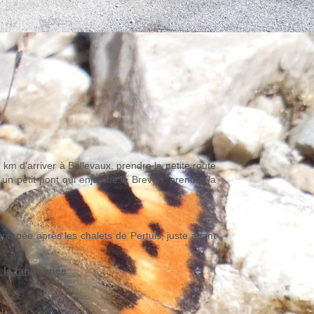
 km d'arriver à Bellevaux, prendre la petite route
 un petit pont qui enjambe le Brevon, prendre la
 grimpée après les chalets de Pertuis, juste avant
e la randonnée