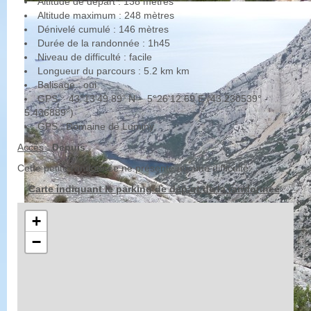
Altitude de départ : 138 mètres
Altitude maximum : 248 mètres
Dénivelé cumulé : 146 mètres
Durée de la randonnée : 1h45
Niveau de difficulté : facile
Longueur du parcours : 5.2 km km
Balisage : oui
GPS : 43°13'49.89" N - 5°26'12.69 E (43.230539° -
5.436889°)
GPS : Domaine de Luminy
Accès
:
Depuis
Cette petite randonnée ne présente aucune difficulté.
Carte indiquant le parking de départ de la randonnée
+
−