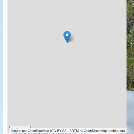
2 km
Images par
OpenTopoMap
(
CC-BY-SA
),
SRTM
,
© OpenStreetMap contributors