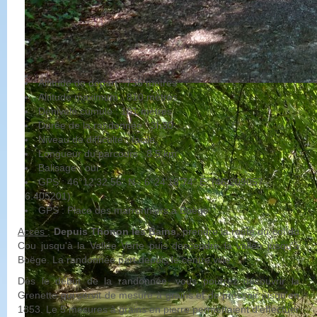
Altitude de départ : 735 mètres
Altitude maximum : 810 mètres
Dénivelé cumulé : 161 mètres
Durée de la randonnée : 3h30
Niveau de difficulté : facile
Longueur du parcours : 8.5 km
Balisage : oui
GPS : 46°12'32.56" N - 6°24'18.74" E (46.209057 -
6.405201)
GPS : Place des marronniers à Boëge
Accès
:
Depuis Thonon les Bains
, prendre la route du col du
Cou jusqu'à la Vallée Verte puis descendre la vallée jusqu'à
Boëge. La randonnée part depuis le centre ville.
Dès le début de la randonnée, vous pourrez découvrir la
Grenette qui servit de mesure à grains et de pressoir jusqu'en
1853. Le 5 mesures à grains en pierre permettaient d'effectuer