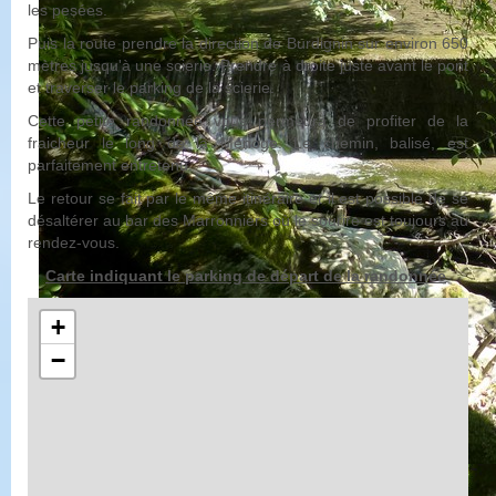
les pesées.
Puis la route prendre la direction de Burdignin sur environ 650
mètres jusqu'à une scierie. Prendre à droite juste avant le pont
et traverser le parking de la scierie.
Cette petite randonnée vous permettra de profiter de la
fraicheur le long de la Ménoge. Le chemin, balisé, est
parfaitement entretenu.
Le retour se fait par le même itinéraire et il est possible de se
désaltérer au bar des Marronniers où le sourire est toujours au
rendez-vous.
Carte indiquant le parking de départ de la randonnée
+
−