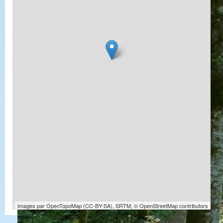
Images par
OpenTopoMap
(
CC-BY-SA
),
SRTM
,
© OpenStreetMap contributors