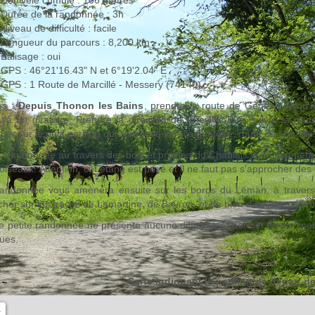
Dénivelé cumulé : 106 mètres
Durée de la randonnée : 3h
Niveau de difficulté : facile
Longueur du parcours : 8,200 km
Balisage : oui
GPS : 46°21'16.43" N et 6°19'2.04" E
GPS : 1 Route de Marcillé - Messery (74140)
ès
:
Depuis Thonon les Bains
, prendre la route de Genève jusqu'à
u'à un giratoire. Prendre la direction de Chevilly. Puis suivre la r
uer sur le petit parking qui se trouve vers le giratoire, route de Marcillé
e randonnée au travers des bois et prairies du Chablais vous amènera à
oiseaux. Attention, cet étang est privé et il ne faut pas s'approcher de
andonnée vous amènera ensuite sur les bords du Léman, à travers le
her sur les traces de Lamartine, de Bayron, et de bien d'autres qui ont
e petite randonnée ne présente aucune difficulté et permet de se "m
ues.
Carte indiquant le parking de départ d
+