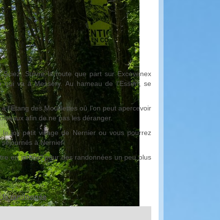
 Sciez. Suivre la route que part sur Excevenex
oute qui va à Messery. Au hameau de l'Essert, se
.
 l'Etang des Mouillettes oû l'on peut apercevoir
s oiseaux afin de ne pas les déranger.
 joli petit village de Nernier ou vous pourrez
 séjournés à Nernier.
ettre en jambe" pour des randonnées un peu plus
e la randonnée