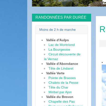
nnées
RANDONNÉES PAR DURÉE
R
Moins de 2 h de marche
Vallée d'Aulps
Lac de Montriond
La Bourgeoise
Circuit découverte de
la Vernaz
Vallée d'Abondance
Tête de Lindaret
Vallée Verte
Pointe de Brasses
Chalets de la Pesse
Tête du Char
Miribel par Ajon
Vallée du Brevon
Chapelle des Pas