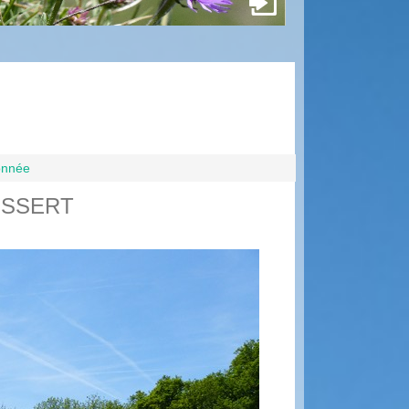
donnée
ESSERT