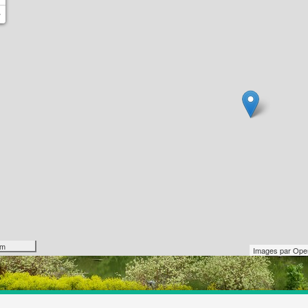
−
km
Images par
Ope