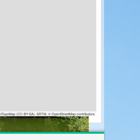
nTopoMap
(
CC-BY-SA
),
SRTM
,
© OpenStreetMap contributors