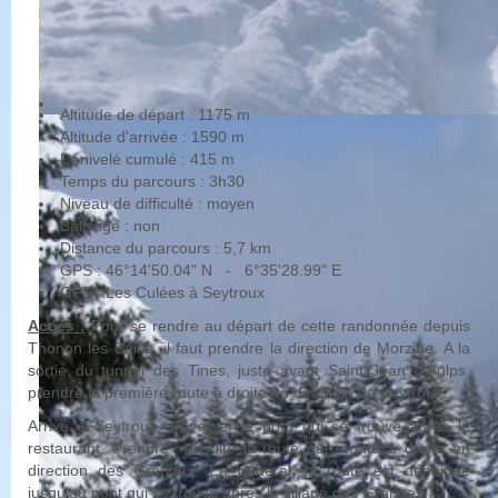
Altitude de départ : 1175 m
Altitude d'arrivée : 1590 m
Dénivelé cumulé : 415 m
Temps du parcours : 3h30
Niveau de difficulté : moyen
Balisage : non
Distance du parcours : 5,7 km
GPS : 46°14'50.04" N - 6°35'28.99" E
GPS : Les Culées à Seytroux
Accès :
Pour se rendre au départ de cette randonnée depuis
Thonon les Bains, il faut prendre la direction de Morzine. A la
sortie du tunnel des Tines, juste avant Saint Jean d'Aulps,
prendre la première route à droite en direction de Seytroux.
Arrivé à Seytroux, traverser le pont qui se trouve après le
restaurant. Prendre ensuite la route qui monte à droite en
direction des Granges. En général, la route est déneigée
jusqu'au pont qui se trouve après le village des Granges.