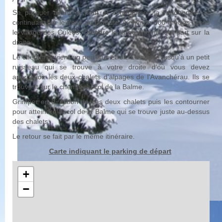
Se parquer avant le pont et commencer la randonnée en
continuant sur le tracé de la route. A environ 800 mètres après
le village des Culées, prendre le large chemin qui part sur la
droite.
Le chemin devient un peu plus étroit. Le suivre jusqu'à un petit
ruisseau qui se trouve à votre droite d'où vous devez
apercevoir les deux chalets d'alpages de l'Avanchérau. Ils se
trouvent sur le chemin du col de la Balme.
Grimper en direction de ces deux chalets puis les contourner
pour atteindre le col de la Balme qui se trouve juste au-dessus
des chalets.
Le retour se fait par le même itinéraire.
Carte ind
iquant le par
king d
e départ
+
−