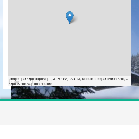
Images par
OpenTopoMap
(
CC-BY-SA
),
SRTM
, Module créé par
Martin Kröll
,
©
2 km
OpenStreetMap contributors